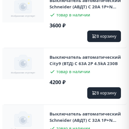
Выключатель автоматический
Schneider (ABДТ) С 20А 1P+N
4.5kA 230В 30мА
товар в наличии
3600 ₽
В корзину
Выключатель автоматический
City9 (ВТД) С 63А 2P 4.5kA 230В
товар в наличии
4200 ₽
В корзину
Выключатель автоматический
Schneider (ABДТ) С 32А 1P+N
4.5kA 230В 30мА
товар в наличии