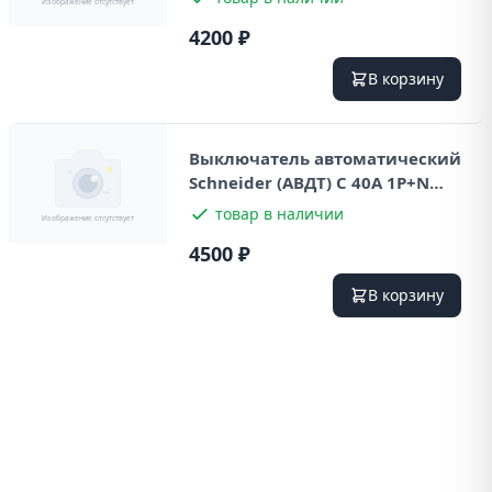
4200 ₽
В корзину
Выключатель автоматический
Schneider (ABДТ) С 40А 1P+N
4.5kA 230В 30мА
товар в наличии
4500 ₽
В корзину