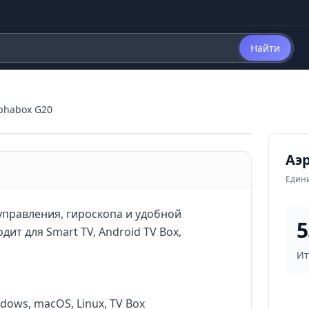
Найти
phabox G20
Аэ
Един
правления, гироскопа и удобной
5
т для Smart TV, Android TV Box,
Ит
dows, macOS, Linux, TV Box