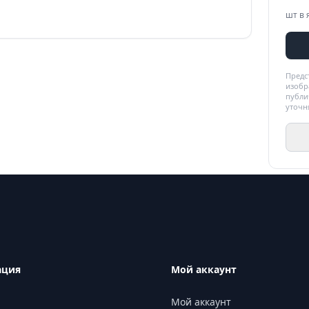
шт в 
Предс
изобр
публи
уточн
ация
Мой аккаунт
Мой аккаунт