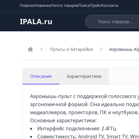
Главная
Новинки
Лента товаров
Поиск
Прайс
Контакты
IPALA.ru
Пульты и батарейки
Аэромышь Al
Главная
Описание
Характеристики
Аэромышь‑пульт с поддержкой голосового у
эргономичной формой. Она идеально подходи
медиаплееров, проекторов, ПК и ноутбуков.
Основные характеристики:
Интерфейс подключения: 2.4ГГц
Совместимость: Android TV, Smart TV, Win