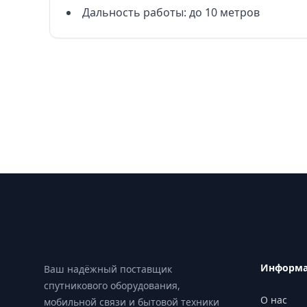
Дальность работы: до 10 метров
Footer
Информ
Ваш надёжный поставщик
спутникового оборудования,
О нас
мобильной связи и бытовой техники