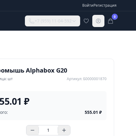
Войти
Регистрация
0
+7 (959) 11-04-592
ромышь Alphabox G20
ица: шт
Артикул: Б0000001870
55.01 ₽
ого:
555.01
₽