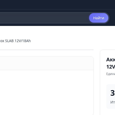
Найти
ox SLAB 12V/18Аh
Ак
12
Един
3
Ит