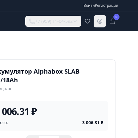
Войти
Регистрация
0
+7 (959) 11-04-592
кумулятор Alphabox SLAB
V/18Аh
ица: шт
 006.31 ₽
ого:
3 006.31
₽