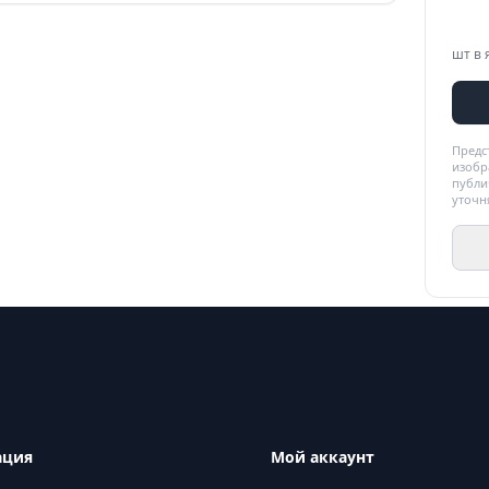
шт в 
Предс
изобр
публи
уточн
ация
Мой аккаунт