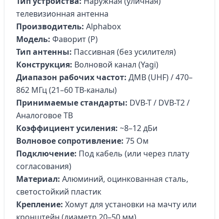
Тип устройства:
Наружная (уличная)
телевизионная антенна
Производитель:
Alphabox
Модель:
Фаворит (Р)
Тип антенны:
Пассивная (без усилителя)
Конструкция:
Волновой канал (Yagi)
Диапазон рабочих частот:
ДМВ (UHF) / 470–
862 МГц (21–60 ТВ-каналы)
Принимаемые стандарты:
DVB-T / DVB-T2 /
Аналоговое ТВ
Коэффициент усиления:
~8–12 дБи
Волновое сопротивление:
75 Ом
Подключение:
Под кабель (или через плату
согласования)
Материал:
Алюминий, оцинкованная сталь,
светостойкий пластик
Крепление:
Хомут для установки на мачту или
кронштейн (диаметр 20–50 мм)