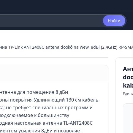
Найти
нна TP-Link ANT2408C antena dookólna wew. 8dBi (2.4GHz) RP-SMA
Ант
doo
kab
антенна для помещения 8 дБи
Един
зоны покрытия Удлиняющий 130 см кабель
а; не требует специальных программ и
 подключаемое к большинству
одная настольная антенна TL-ANT2408C
ициентом усиления 8дБи и позволяет