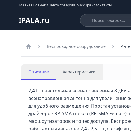
Главная
Новинки
Лента товаров
Поиск
Прайс
Контакты
IPALA.ru
Беспроводное оборудование
Анте
Главная
Описание
Характеристики
2,4 ГГц настольная всенаправленная 8 дБи 
всенаправленная антенна для увеличения 
для удобного размещения Простая установк
драйверов RP-SMA гнездо (RP-SMA Female),
маршрутизаторов и точек доступа. Беспров
работает в диапазоне 2,4 - 2,5 ГГц с коэфф