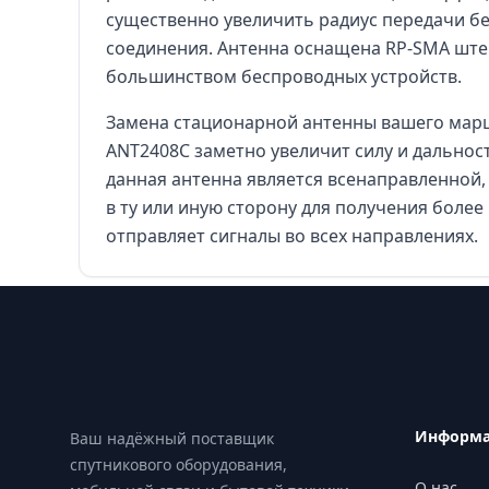
существенно увеличить радиус передачи бе
соединения. Антенна оснащена RP-SMA ште
большинством беспроводных устройств.
Замена стационарной антенны вашего маршр
ANT2408C заметно увеличит силу и дальнос
данная антенна является всенаправленной,
в ту или иную сторону для получения более 
отправляет сигналы во всех направлениях.
Footer
Информ
Ваш надёжный поставщик
спутникового оборудования,
О нас