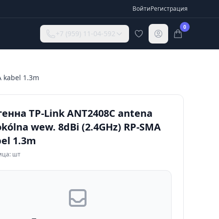
Войти
Регистрация
0
+7 (959) 11-04-592
 kabel 1.3m
енна TP-Link ANT2408C antena
kólna wew. 8dBi (2.4GHz) RP-SMA
el 1.3m
ица: шт