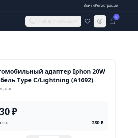
Войти
Регистрация
0
+7 (959) 11-04-592
томобильный адаптер Iphon 20W
бель Type C/Lightning (A1692)
ица: шт
30 ₽
ого:
230
₽