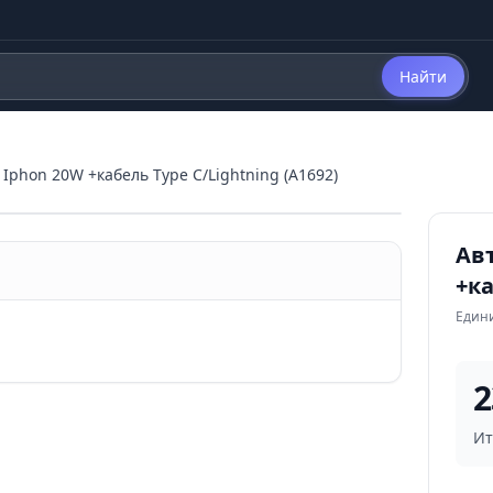
Найти
phon 20W +кабель Type C/Lightning (A1692)
Ав
+ка
Един
2
Ит