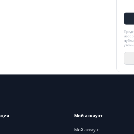
Предс
изобр
публи
уточн
ация
Мой аккаунт
Мой аккаунт