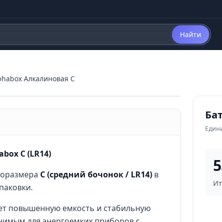
Найти
phabox Алкалиновая C
Ба
Един
box C (LR14)
5
поразмера
C (средний бочонок / LR14)
в
Ит
паковки.
ает повышенную емкость и стабильную
енимым для энергоемких приборов с