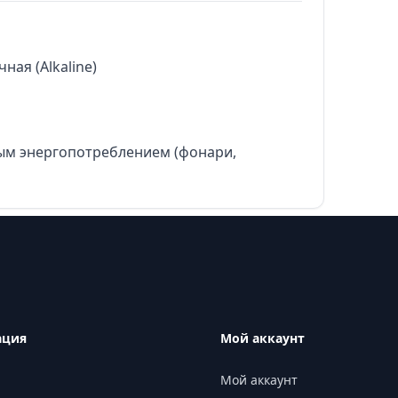
ая (Alkaline)
м энергопотреблением (фонари,
ация
Мой аккаунт
Мой аккаунт