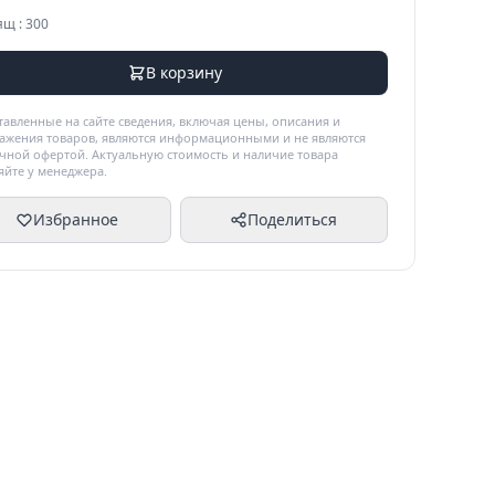
ящ : 300
В корзину
тавленные на сайте сведения, включая цены, описания и
ажения товаров, являются информационными и не являются
чной офертой. Актуальную стоимость и наличие товара
яйте у менеджера.
Избранное
Поделиться