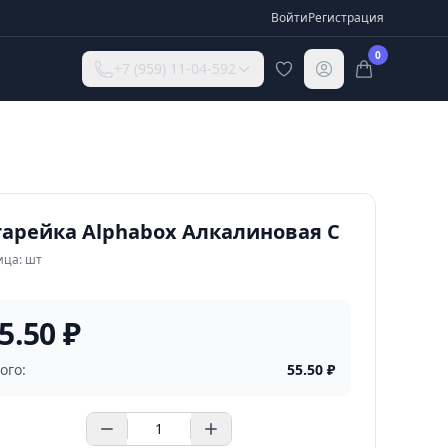
Войти
Регистрация
0
+7 (959) 11-04-592
тарейка Alphabox Алкалиновая C
ица: шт
5.50 ₽
ого:
55.50
₽