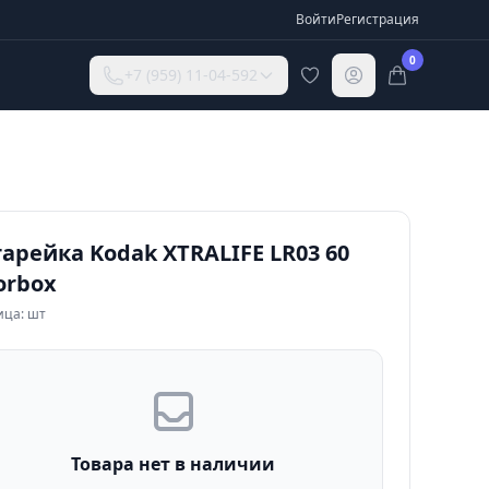
Войти
Регистрация
0
+7 (959) 11-04-592
арейка Kodak XTRALIFE LR03 60
orbox
ица: шт
Товара нет в наличии