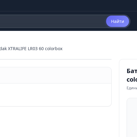
Найти
ak XTRALIFE LR03 60 colorbox
Бат
col
Един