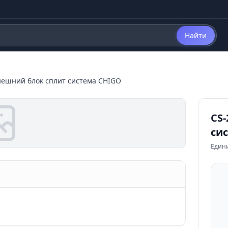
Найти
нешний блок сплит система CHIGO
CS
си
Един