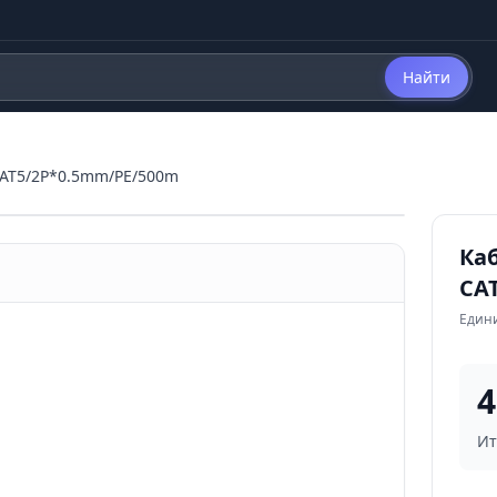
Найти
CAT5/2P*0.5mm/PE/500m
Каб
CA
Едини
4
Ит