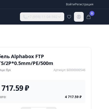
Войти
Регистрация
0
+7 (959) 11-04-592
ель Alphabox FTP
T5/2P*0.5mm/PE/500m
ца: бух
Артикул: Б0000000546
 717.59 ₽
ого:
4 717.59
₽