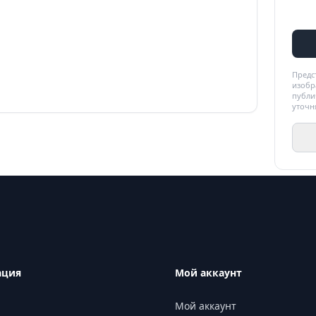
Предс
изобр
публи
уточн
ация
Мой аккаунт
Мой аккаунт