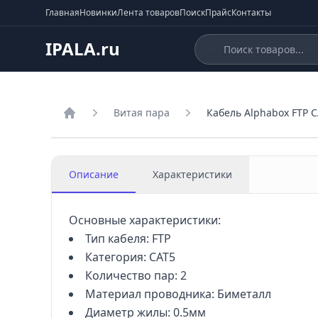
Главная
Новинки
Лента товаров
Поиск
Прайс
Контакты
IPALA.ru
Витая пара
Кабель Alphabox FTP 
Главная
Описание
Характеристики
Основные характеристики:
Тип кабеля: FTР
Категория: CAT5
Количество пар: 2
Материал проводника: Биметалл
Диаметр жилы: 0.5мм