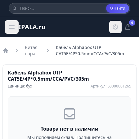
Найти
0
IPALA.ru
Витая
Кабель Alphabox UTP
пара
CAT5E/4P*0.5mm/CCA/PVC/305m
Главная
Кабель Alphabox UTP
CAT5E/4P*0.5mm/CCA/PVC/305m
Единица: бух
Артикул: Б0000001265
Товара нет в наличии
Мы пополняем склад. Подпишитесь на