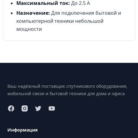
Максимальный ток:
До 2.5 А
Назначение:
Для подключения бытовой и
компьютерной техники небольшой
мощности
Footer
Ваш надёжный поставщик спутникового оборудования,
мобильной связи и бытовой техники для дома и офиса
Информация