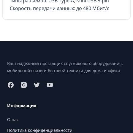
Типы разъемов: USB Type-A, Mini USB 5-pin
Скорость передачи данных: до 480 Мбит/с
Footer
Ваш надёжный поставщик спутникового оборудования,
мобильной связи и бытовой техники для дома и офиса
Информация
О нас
Политика конфиденциальности