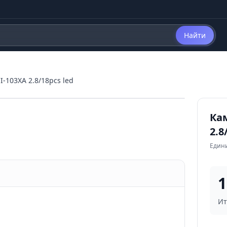
Найти
-103XA 2.8/18pcs led
Ка
2.8
Един
1
Ит