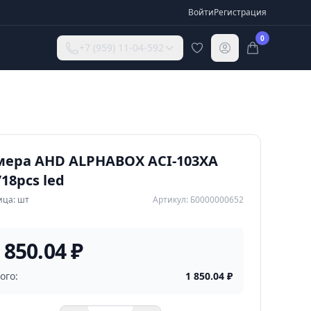
Войти
Регистрация
0
+7 (959) 11-04-592
мера AHD ALPHABOX ACI-103XA
/18pcs led
ица: шт
Артикул: Б0000000652
 850.04 ₽
ого:
1 850.04
₽