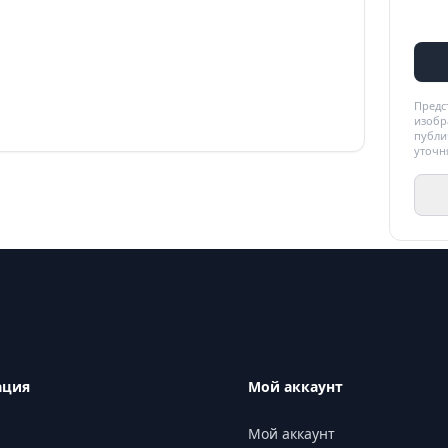
Предс
изобр
публи
уточн
ация
Мой аккаунт
Мой аккаунт