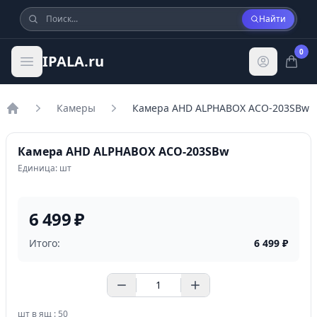
Найти
0
IPALA.ru
Камеры
Камера AHD ALPHABOX ACO-203SBw
Главная
Камера AHD ALPHABOX ACO-203SBw
Единица: шт
6 499 ₽
Итого:
6 499
₽
шт в ящ : 50