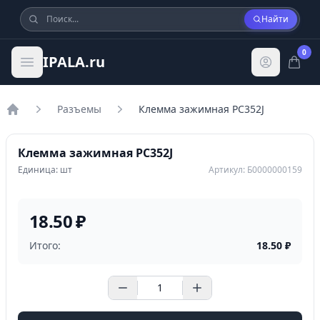
Найти
0
IPALA.ru
Разъемы
Клемма зажимная PC352J
Главная
Клемма зажимная PC352J
Единица: шт
Артикул: Б0000000159
18.50 ₽
Итого:
18.50
₽