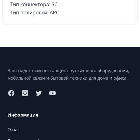
Тип коннектора: SC
Тип полировки: APC
Footer
Ваш надёжный поставщик спутникового оборудования,
мобильной связи и бытовой техники для дома и офиса
Информация
О нас