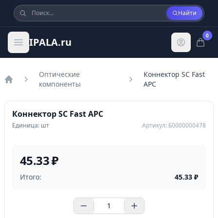
Найти
0
IPALA.ru
Оптические
Коннектор SC Fast
компоненты
APC
Главная
Коннектор SC Fast APC
Единица: шт
Артикул: Б0000000478
45.33 ₽
Итого:
45.33
₽