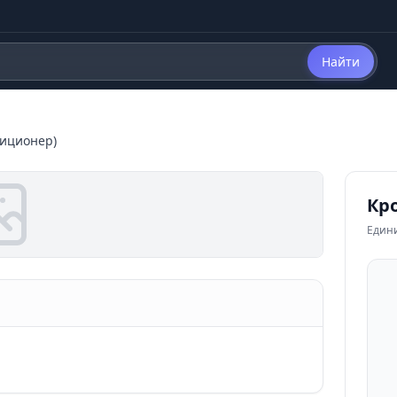
Найти
иционер)
Кр
Един