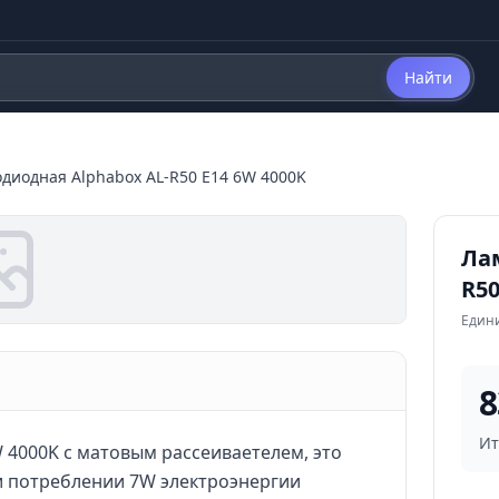
Найти
диодная Alphabox AL-R50 E14 6W 4000K
Ла
R50
Един
8
Ит
 4000K с матовым рассеиваетелем, это
и потреблении 7W электроэнергии