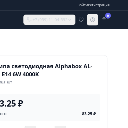
Войти
Регистрация
0
+7 (959) 11-04-592
мпа светодиодная Alphabox AL-
 E14 6W 4000K
ица: шт
3.25 ₽
ого:
83.25
₽