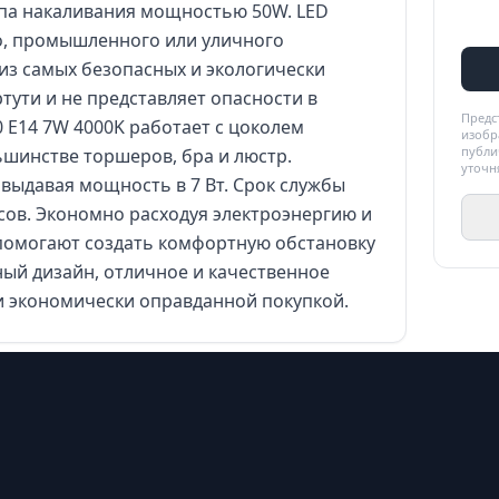
мпа накаливания мощностью 50W. LED
о, промышленного или уличного
из самых безопасных и экологически
тути и не представляет опасности в
Предс
 E14 7W 4000K работает с цоколем
изобр
публи
ьшинстве торшеров, бра и люстр.
уточн
 выдавая мощность в 7 Вт. Срок службы
асов. Экономно расходуя электроэнергию и
 помогают создать комфортную обстановку
ный дизайн, отличное и качественное
 и экономически оправданной покупкой.