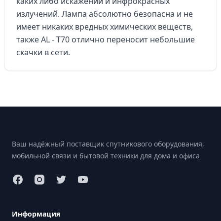
каких либо искажений и инфрокрасных
излучений. Лампа абсолютно безопасна и не
имеет никаких вредных химических веществ,
также AL - T70 отлично переносит небольшие
скачки в сети.
Footer
Ваш надёжный поставщик спутникового оборудования,
мобильной связи и бытовой техники для дома и офиса
Информация