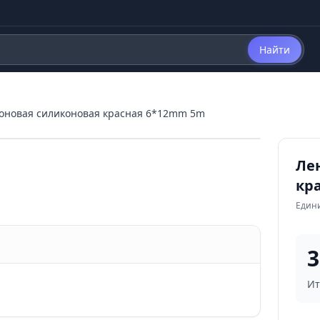
Найти
еоновая силиконовая красная 6*12mm 5m
Ле
кр
Едини
3
Ит