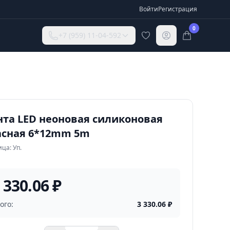
Войти
Регистрация
0
+7 (959) 11-04-592
нта LED неоновая силиконовая
асная 6*12mm 5m
ца: Уп.
 330.06 ₽
ого:
3 330.06
₽