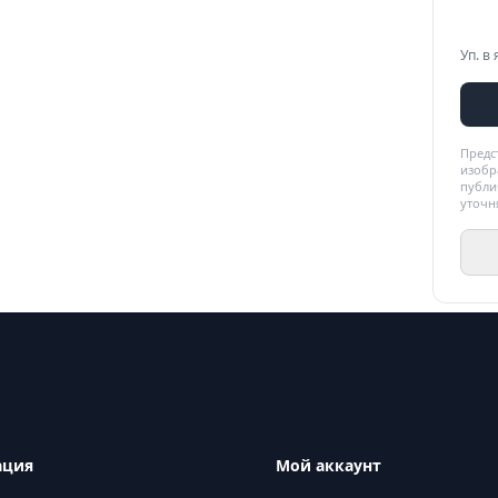
Уп. в 
Предс
изобр
публи
уточн
ация
Мой аккаунт