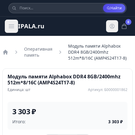
Найти
0
IPALA.ru
Модуль памяти Alphabox
Оперативная
DDR4 8GB/2400mhz
память
Главная
512m*8/16C (AMP4S24T17-8)
Модуль памяти Alphabox DDR4 8GB/2400mhz
512m*8/16C (AMP4S24T17-8)
Единица: шт
Артикул: Б0000001862
3 303 ₽
Итого:
3 303
₽