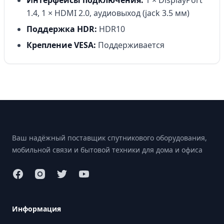
Интерфейсы подключения:
1 × DisplayPort
1.4, 1 × HDMI 2.0, аудиовыход (jack 3.5 мм)
Поддержка HDR:
HDR10
Крепление VESA:
Поддерживается
Footer
Ваш надёжный поставщик спутникового оборудования,
мобильной связи и бытовой техники для дома и офиса
Информация