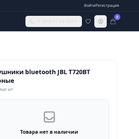
Войти
Регистрация
0
+7 (959) 11-04-592
шники bluetooth JBL T720BT
рные
ица: шт
Товара нет в наличии