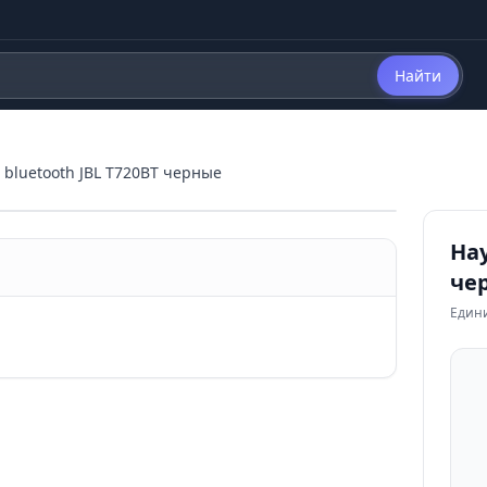
Найти
bluetooth JBL T720BT черные
Нау
че
Един