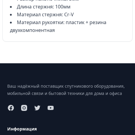
Длина стержня: 100мм
Материал стержня: Cr-V
Материал рукоятки: пластик + резина
двухкомпонентная
Footer
Ваш надёжный поставщик спутникового оборудования,
мобильной связи и бытовой техники для дома и офиса
Информация