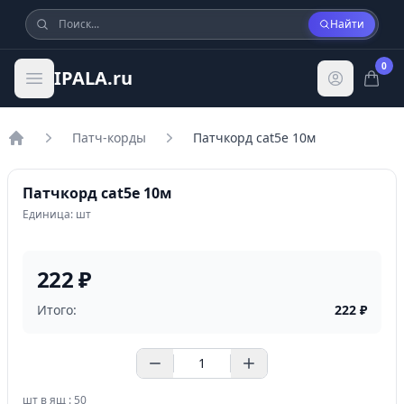
Найти
0
IPALA.ru
Патч-корды
Патчкорд cat5e 10м
Главная
Патчкорд cat5e 10м
Единица: шт
222 ₽
Итого:
222
₽
шт в ящ : 50