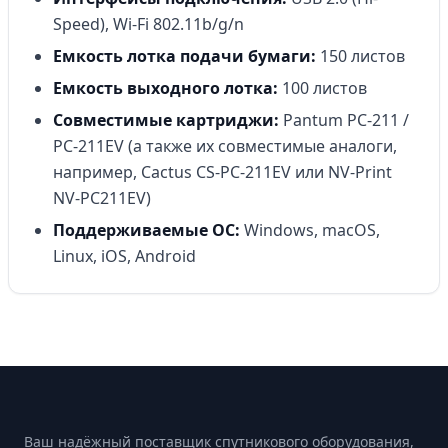
Speed), Wi-Fi 802.11b/g/n
Емкость лотка подачи бумаги:
150 листов
Емкость выходного лотка:
100 листов
Совместимые картриджи:
Pantum PC-211 /
PC-211EV (а также их совместимые аналоги,
например, Cactus CS-PC-211EV или NV-Print
NV-PC211EV)
Поддерживаемые ОС:
Windows, macOS,
Linux, iOS, Android
Footer
Ваш надёжный поставщик спутникового оборудования,