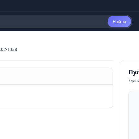
Найти
C02-T338
Пул
Един