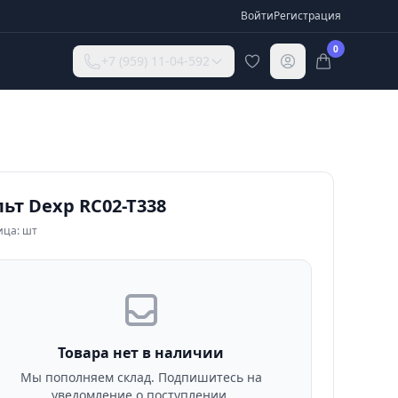
Войти
Регистрация
0
+7 (959) 11-04-592
ьт Dexp RC02-T338
ица: шт
Товара нет в наличии
Мы пополняем склад. Подпишитесь на
уведомление о поступлении.