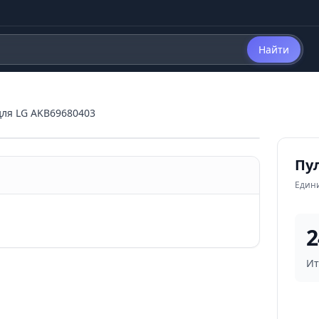
Найти
для LG AKB69680403
Пул
Един
2
Ит