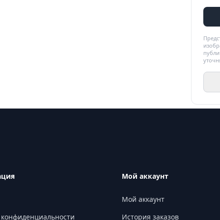
Предс
изобр
публи
уточн
ация
Мой аккаунт
Мой аккаунт
 конфиденциальности
История заказов