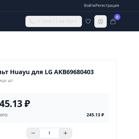
Войти
Регистрация
0
+7 (959) 11-04-592
ьт Huayu для LG AKB69680403
ица: шт
45.13 ₽
ого:
245.13
₽