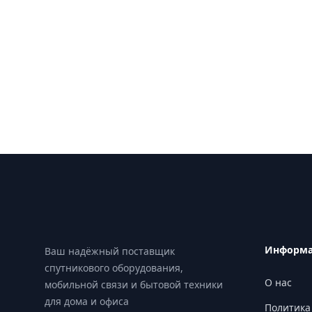
Footer
Информ
Ваш надёжный поставщик
спутникового оборудования,
О нас
мобильной связи и бытовой техники
для дома и офиса
Политика