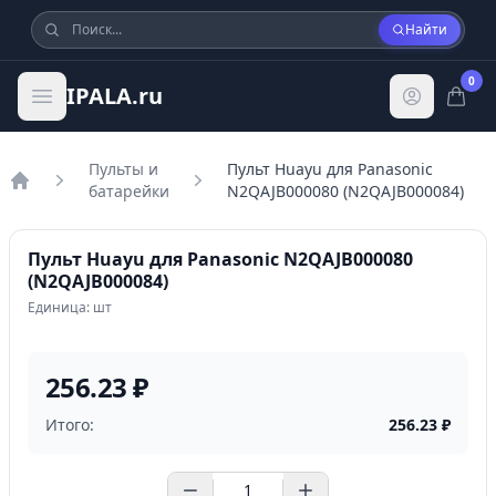
Найти
0
IPALA.ru
Пульты и
Пульт Huayu для Panasonic
батарейки
N2QAJB000080 (N2QAJB000084)
Главная
Пульт Huayu для Panasonic N2QAJB000080
(N2QAJB000084)
Единица: шт
256.23 ₽
Итого:
256.23
₽