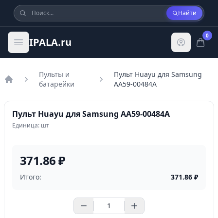
Найти
0
IPALA.ru
Пульты и
Пульт Huayu для Samsung
батарейки
AA59-00484A
Главная
Пульт Huayu для Samsung AA59-00484A
Единица: шт
371.86 ₽
Итого:
371.86
₽