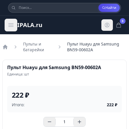
Найти
0
IPALA.ru
Пульты и
Пульт Huayu для Samsung
батарейки
BN59-00602A
Главная
Пульт Huayu для Samsung BN59-00602A
Единица: шт
222 ₽
Итого:
222
₽