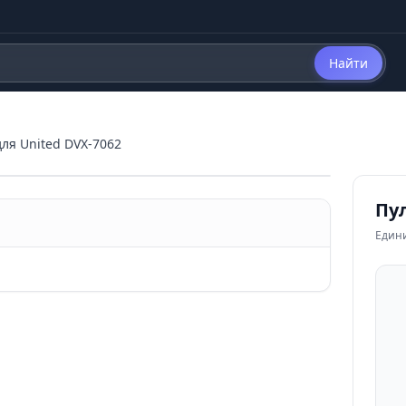
Найти
для United DVX-7062
Пул
Един