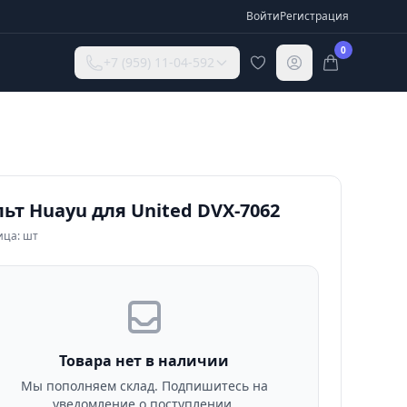
Войти
Регистрация
0
+7 (959) 11-04-592
ьт Huayu для United DVX-7062
ица: шт
Товара нет в наличии
Мы пополняем склад. Подпишитесь на
уведомление о поступлении.