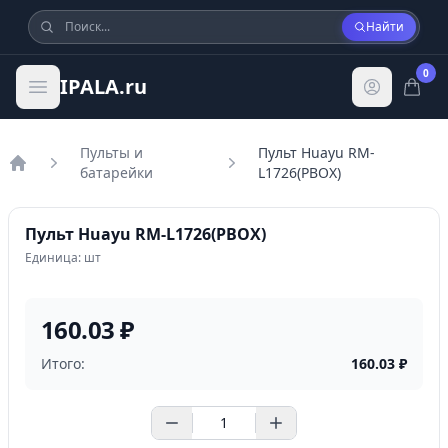
Найти
0
IPALA.ru
Пульты и
Пульт Huayu RM-
батарейки
L1726(PBOX)
Главная
Пульт Huayu RM-L1726(PBOX)
Единица: шт
160.03 ₽
Итого:
160.03
₽