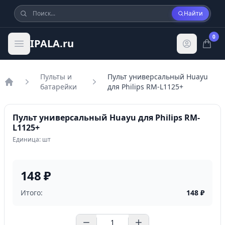
Найти
0
IPALA.ru
Пульты и
Пульт универсальный Huayu
батарейки
для Philips RM-L1125+
Главная
Пульт универсальный Huayu для Philips RM-
L1125+
Единица: шт
148 ₽
Итого:
148
₽