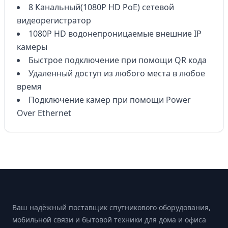
8 Канальный(1080P HD PoE) сетевой
видеорегистратор
1080P HD водонепроницаемые внешние IP
камеры
Быстрое подключение при помощи QR кода
Удаленный доступ из любого места в любое
время
Подключение камер при помощи Power
Over Ethernet
Footer
Ваш надёжный поставщик спутникового оборудования,
мобильной связи и бытовой техники для дома и офиса