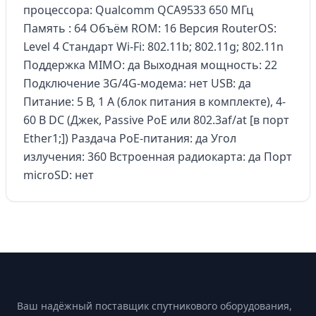
процессора: Qualcomm QCA9533 650 МГц
Память : 64 Объём ROM: 16 Версия RouterOS:
Level 4 Стандарт Wi-Fi: 802.11b; 802.11g; 802.11n
Поддержка MIMO: да Выходная мощность: 22
Подключение 3G/4G-модема: нет USB: да
Питание: 5 В, 1 А (блок питания в комплекте), 4-
60 В DC (Джек, Passive PoE или 802.3af/at [в порт
Ether1;]) Раздача PoE-питания: да Угол
излучения: 360 Встроенная радиокарта: да Порт
microSD: нет
Footer
Ваш надёжный поставщик спутникового оборудования,