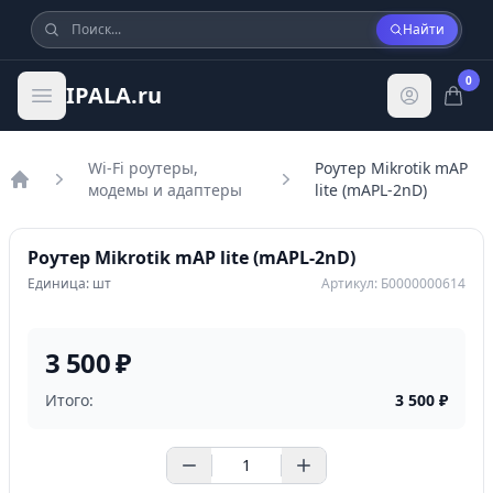
Найти
0
IPALA.ru
Wi-Fi роутеры,
Роутер Mikrotik mAP
модемы и адаптеры
lite (mAPL-2nD)
Главная
Роутер Mikrotik mAP lite (mAPL-2nD)
Единица: шт
Артикул: Б0000000614
3 500 ₽
Итого:
3 500
₽