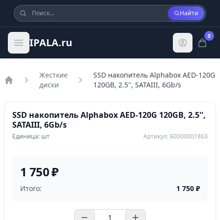
Найти
0
IPALA.ru
Жесткие
SSD накопитель Alphabox AED-120G
диски
120GB, 2.5'', SATAIII, 6Gb/s
Главная
SSD накопитель Alphabox AED-120G 120GB, 2.5'',
SATAIII, 6Gb/s
Единица: шт
Артикул: Б0000001863
1 750 ₽
Итого:
1 750
₽