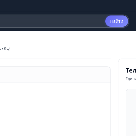
Найти
0E7KQ
Тел
Един