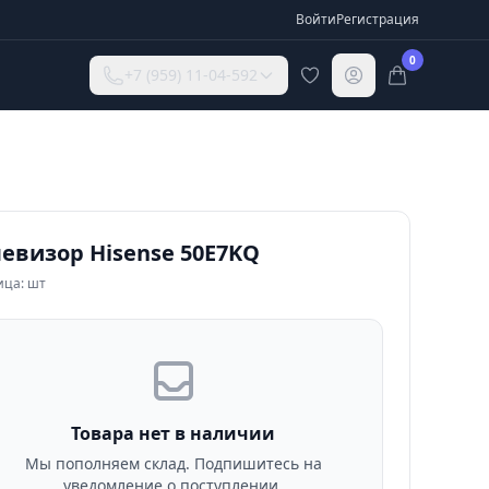
Войти
Регистрация
0
+7 (959) 11-04-592
евизор Hisense 50E7KQ
ица: шт
Товара нет в наличии
Мы пополняем склад. Подпишитесь на
уведомление о поступлении.