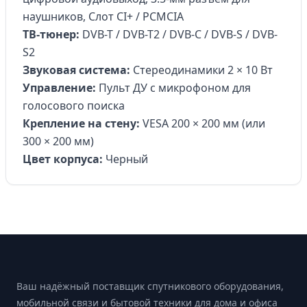
наушников, Слот CI+ / PCMCIA
ТВ-тюнер:
DVB-T / DVB-T2 / DVB-C / DVB-S / DVB-
S2
Звуковая система:
Стереодинамики 2 × 10 Вт
Управление:
Пульт ДУ с микрофоном для
голосового поиска
Крепление на стену:
VESA 200 × 200 мм (или
300 × 200 мм)
Цвет корпуса:
Черный
Footer
Ваш надёжный поставщик спутникового оборудования,
мобильной связи и бытовой техники для дома и офиса