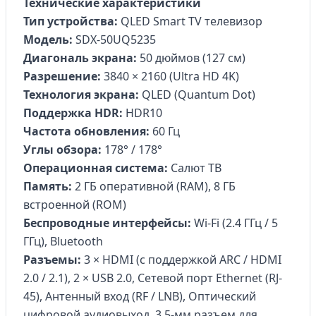
Технические характеристики
Тип устройства:
QLED Smart TV телевизор
Модель:
SDX-50UQ5235
Диагональ экрана:
50 дюймов (127 см)
Разрешение:
3840 × 2160 (Ultra HD 4K)
Технология экрана:
QLED (Quantum Dot)
Поддержка HDR:
HDR10
Частота обновления:
60 Гц
Углы обзора:
178° / 178°
Операционная система:
Салют ТВ
Память:
2 ГБ оперативной (RAM), 8 ГБ
встроенной (ROM)
Беспроводные интерфейсы:
Wi-Fi (2.4 ГГц / 5
ГГц), Bluetooth
Разъемы:
3 × HDMI (с поддержкой ARC / HDMI
2.0 / 2.1), 2 × USB 2.0, Сетевой порт Ethernet (RJ-
45), Антенный вход (RF / LNB), Оптический
цифровой аудиовыход, 3.5-мм разъем для