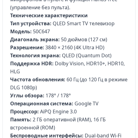
(управление без пульта).
Технические характеристики
Тип устройства:
QLED Smart TV телевизор
Модель:
50C647
Диагональ экрана:
50 дюймов (127 см)
Разрешение:
3840 × 2160 (4K Ultra HD)
Технология экрана:
QLED (Quantum Dot)
Поддержка HDR:
Dolby Vision, HDR10+, HDR10,
HLG
Частота обновления:
60 Гц (до 120 Гц в режиме
DLG 1080p)
Углы обзора:
178° / 178°
Операционная система:
Google TV
Процессор:
AiPQ Engine 3.0
Память:
2 ГБ оперативной (RAM), 16 ГБ
встроенной (ROM)
Беспроводные интерфейсы:
Dual-band Wi-Fi