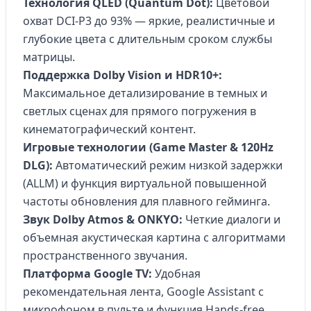
Технология QLED (Quantum Dot):
Цветовой
охват DCI-P3 до 93% — яркие, реалистичные и
глубокие цвета с длительным сроком службы
матрицы.
Поддержка Dolby Vision и HDR10+:
Максимальное детализирование в темных и
светлых сценах для прямого погружения в
кинематографический контент.
Игровые технологии (Game Master & 120Hz
DLG):
Автоматический режим низкой задержки
(ALLM) и функция виртуальной повышенной
частоты обновления для плавного гейминга.
Звук Dolby Atmos & ONKYO:
Четкие диалоги и
объемная акустическая картина с алгоритмами
пространственного звучания.
Платформа Google TV:
Удобная
рекомендательная лента, Google Assistant с
микрофоном в пульте и функция Hands-free