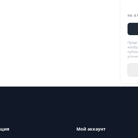
км. в 
Предс
изобр
публи
уточн
ация
Мой аккаунт