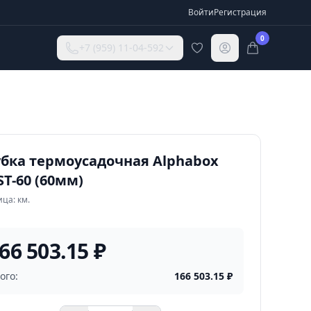
Войти
Регистрация
0
+7 (959) 11-04-592
убка термоусадочная Alphabox
T-60 (60мм)
ца: км.
66 503.15 ₽
ого:
166 503.15
₽