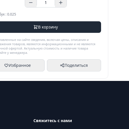
бух : 0.025
В корзину
тавленные на сайте сведения, включая цены, описания и
ажения товаров, являются информационными и не являются
чной офертой. Актуальную стоимость и наличие товара
яйте у менеджера.
Избранное
Поделиться
Свяжитесь с нами