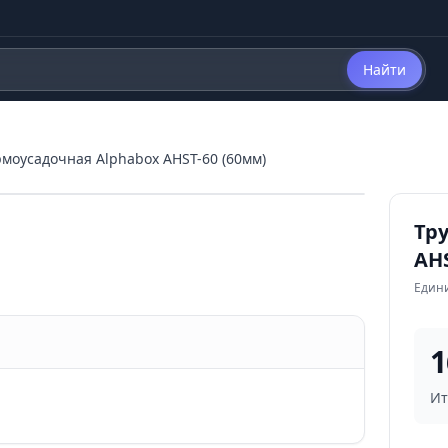
Найти
рмоусадочная Alphabox AHST-60 (60мм)
Тр
AHS
Едини
1
Ит