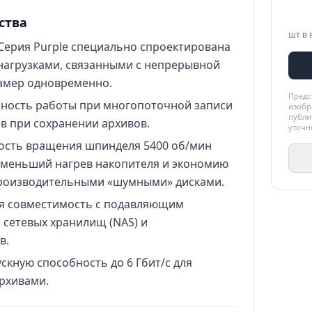
ства
шт в 
Серия Purple специально спроектирована
 нагрузками, связанными с непрерывной
камер одновременно.
Предс
ность работы при многопоточной записи
изобр
публи
в при сохранении архивов.
уточн
ость вращения шпинделя 5400 об/мин
 меньший нагрев накопителя и экономию
производительными «шумными» дисками.
я совместимость с подавляющим
 сетевых хранилищ (NAS) и
в.
кную способность до 6 Гбит/с для
архивами.