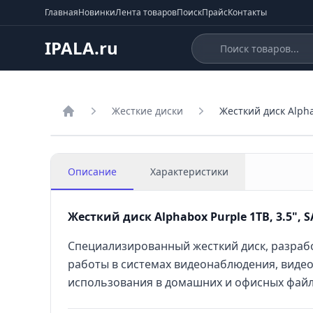
Главная
Новинки
Лента товаров
Поиск
Прайс
Контакты
IPALA.ru
Жесткие диски
Жесткий диск Alphab
Главная
Описание
Характеристики
Жесткий диск Alphabox Purple 1TB, 3.5", SA
Специализированный жесткий диск, разраб
работы в системах видеонаблюдения, видеор
использования в домашних и офисных фай