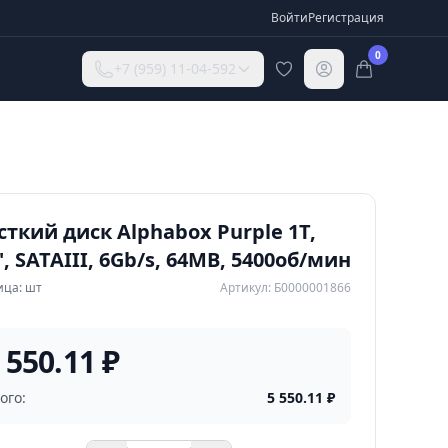
Войти
Регистрация
0
+7 (959) 11-04-592
ткий диск Alphabox Purple 1T,
'', SATAIII, 6Gb/s, 64MB, 5400об/мин
ица: шт
Артикул: Б0000001866
 550.11 ₽
ого:
5 550.11
₽