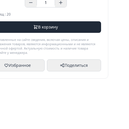
ящ : 20
В корзину
тавленные на сайте сведения, включая цены, описания и
ажения товаров, являются информационными и не являются
чной офертой. Актуальную стоимость и наличие товара
яйте у менеджера.
Избранное
Поделиться