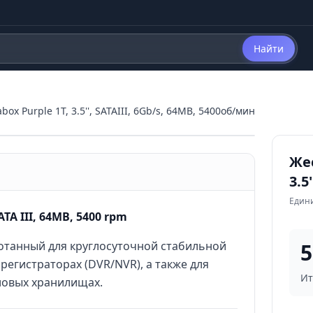
Найти
ox Purple 1T, 3.5'', SATAIII, 6Gb/s, 64MB, 5400об/мин
Жес
3.5
Един
TA III, 64MB, 5400 rpm
отанный для круглосуточной стабильной
5
егистраторах (DVR/NVR), а также для
Ит
ловых хранилищах.